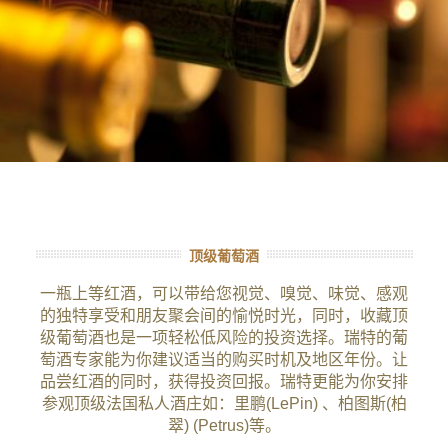
顶级葡萄酒
一瓶上等红酒，可以带给您视觉、嗅觉、味觉、感观
的独特享受和朋友聚会间的愉悦时光，同时，收藏顶
级葡萄酒也是一项轻松低风险的投资选择。瑞特的葡
萄酒专家能为你建议适当的购买时机及地区年份。让
品尝红酒的同时，获得投资回报。瑞特更能为你安排
参观顶级法国私人酒庄如：里鹏(LePin) 、柏图斯(柏
翠) (Petrus)等。